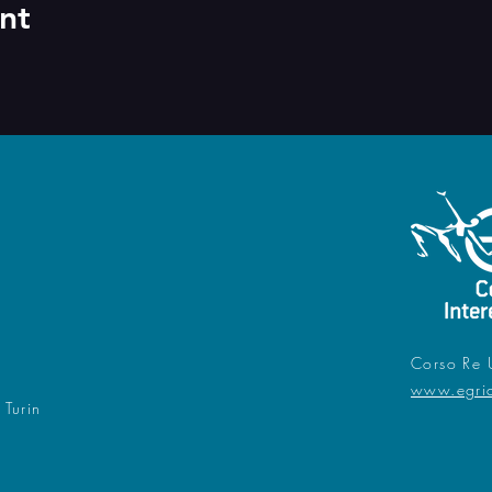
nt
Corso Re 
www.egri
 Turin