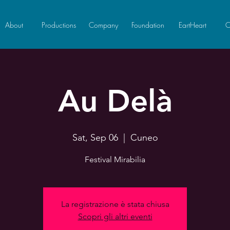
About
Productions
Company
Foundation
EartHeart
C
Au Delà
Sat, Sep 06
  |  
Cuneo
Festival Mirabilia
La registrazione è stata chiusa
Scopri gli altri eventi