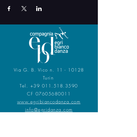
Via G. B. Vico n. 11 - 10128
Turin
Tel.
+39 011.518.3590
CF 07605680011
www.egribiancodanza.com
info@egridanza.com