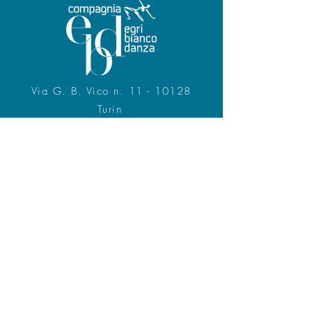
Via G. B. Vico n. 11 - 10128
Turin
Tel.
+39 011.518.3590
CF 07605680011
www.egribiancodanza.com
info@egridanza.com