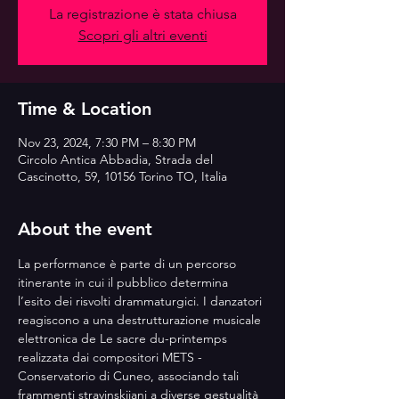
La registrazione è stata chiusa
Scopri gli altri eventi
Time & Location
Nov 23, 2024, 7:30 PM – 8:30 PM
Circolo Antica Abbadia, Strada del
Cascinotto, 59, 10156 Torino TO, Italia
About the event
La performance è parte di un percorso 
itinerante in cui il pubblico determina 
l’esito dei risvolti drammaturgici. I danzatori 
reagiscono a una destrutturazione musicale 
elettronica de Le sacre du-printemps 
realizzata dai compositori METS - 
Conservatorio di Cuneo, associando tali 
frammenti stravinskijani a diverse gestualità 