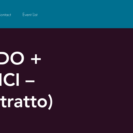
ontact
Event List
DO +
CI –
tratto)