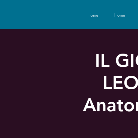
Home
Home
IL 
LEO
Anatom