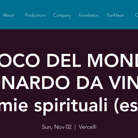
About
Productions
Company
Foundation
EartHeart
C
GIOCO DEL MON
NARDO DA VIN
ie spirituali (es
Sun, Nov 02
  |  
Vercelli