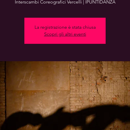
Interscambi Coreografici Vercelli | IPUNTIDANZA
La registrazione è stata chiusa
Scopri gli altri eventi