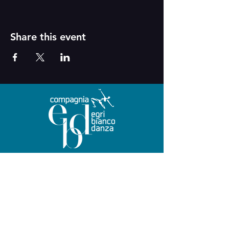
Share this event
Via G. B. Vico n. 11 - 10128
Turin
Tel.
+39 011.518.3590
CF 07605680011
www.egribiancodanza.com
info@egridanza.com