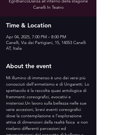
EgriBiancoDanza all'interno della stagione
Canelli In Teatro
Time & Location
Apr 04, 2025, 7:00 PM – 8:00 PM
Canelli, Via dei Partigiani, 15, 14053 Canelli
AT, Italia
About the event
Mi illumino di immenso è uno dei versi più 
conosciuti dell’ermetismo e di Ungaretti. Lo 
spettacolo è la raccolta quasi antologica di 
frammenti coreografici, evocativi e 
misteriosi.Un lavoro sulla bellezza nelle sue 
varie accezioni, brevi eventi coreografici 
dove la contemplazione e l’esplorazione 
attiva di dimensioni della realtà fisica  e non  
rivelano differenti percezioni ed 
interpretazioni del concetto di bellezza e 