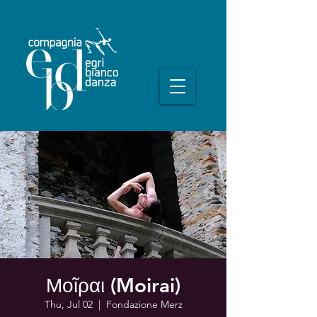
Μοῖραι (Moirai)
Thu, Jul 02
  |  
Fondazione Merz