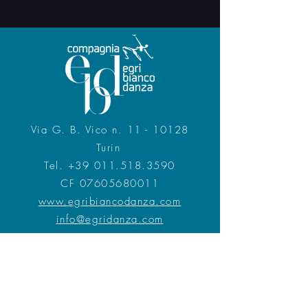
Via G. B. Vico n. 11 - 10128
Turin
Tel.
+39 011.518.3590
CF 07605680011
www.egribiancodanza.com
info@egridanza.com