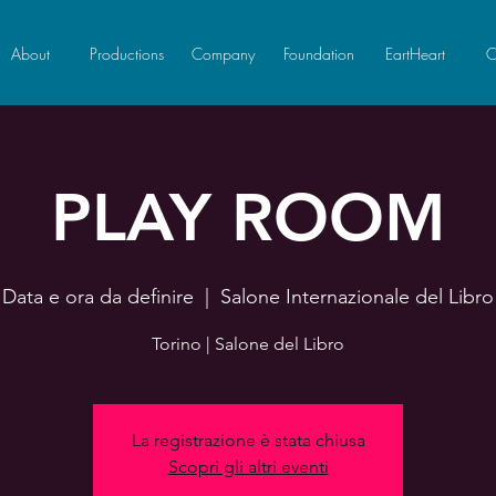
About
Productions
Company
Foundation
EartHeart
C
PLAY ROOM
Data e ora da definire
  |  
Salone Internazionale del Libro
Torino | Salone del Libro
La registrazione è stata chiusa
Scopri gli altri eventi