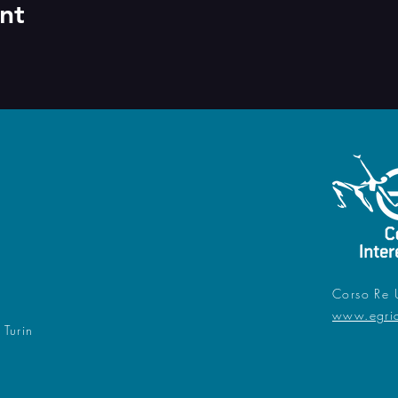
nt
Corso Re 
www.egri
 Turin