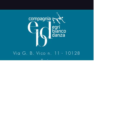
Via G. B. Vico n. 11 - 10128
Turin
Tel.
+39 011.518.3590
CF 07605680011
www.egribiancodanza.com
info@egridanza.com