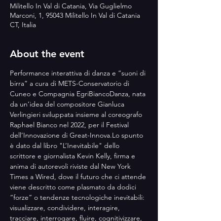
Militello In Val di Catania, Via Guglielmo
Marconi, 1, 95043 Militello In Val di Catania
CT, Italia
About the event
Performance interattiva di danza e “suoni di 
birra” a cura di METS-Conservatorio di 
Cuneo e Compagnia EgriBiancoDanza, nata 
da un’idea del compositore Gianluca 
Verlingieri sviluppata insieme al coreografo 
Raphael Bianco nel 2022, per il Festival 
dell’Innovazione di Great-Innova.Lo spunto 
è dato dal libro "L’Inevitabile" dello 
scrittore e giornalista Kevin Kelly, firma e 
anima di autorevoli riviste dal New York 
Times a Wired, dove il futuro che ci attende 
viene descritto come plasmato da dodici 
“forze” o tendenze tecnologiche inevitabili: 
visualizzare, condividere, interagire, 
tracciare, interrogare, fluire, cognitivizzare, 