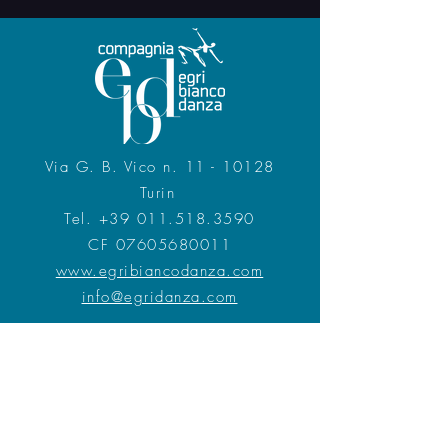
Via G. B. Vico n. 11 - 10128
Turin
Tel.
+39 011.518.3590
CF 07605680011
www.egribiancodanza.com
info@egridanza.com