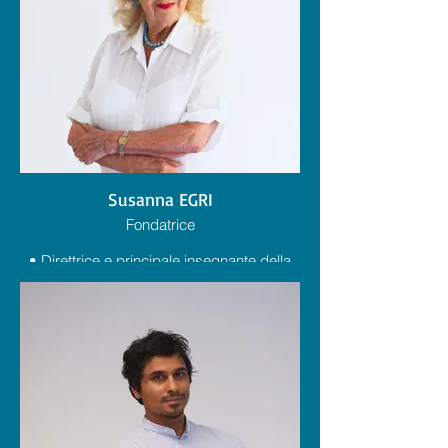
Susanna EGRI
Fondatrice
• Direttrice e principale insegnante della
Scuola di danza “Susanna Egri”
• Direttrice della Compagnia “I Balletti di
Susanna Egri”
• Direttrice artistica della Compagnia
EgriBiancoDanza
• Fondatrice e docente dell’ Università
della danza di Torino
• Presidente della Fondazione Centro di
Studio della Danza “Jolanda e Susanna
Egri”