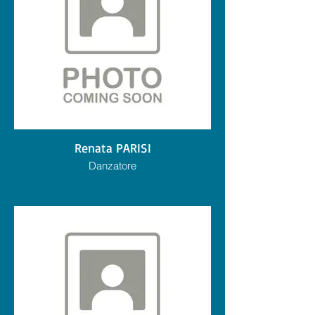
l'associazione Campagnia Danza diretta
da Antonella Iannone con la coreografia
"Roommates" che ha debuttato in diversi
teatri.
Infine tra 2022/23 entra nell'organico della
Compagnia EgriBiancoDanza.
La sua passione è l'equitazione.
Renata PARISI
Danzatore