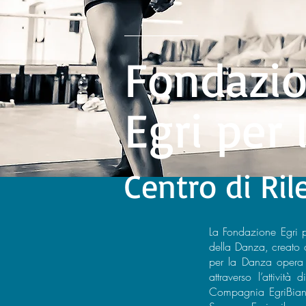
Fondazi
Egri per
Centro di Ril
La Fondazione Egri pe
della Danza, creato 
per la Danza opera s
attraverso l’attivi
Compagnia EgriBianco