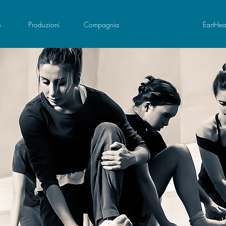
o
Produzioni
Compagnia
Fondazione Egri
EartHea