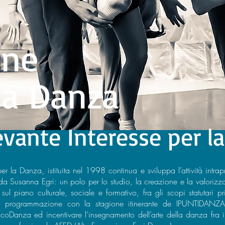
one
 la Danza
evante Interesse per l
r la Danza, istituita nel 1998 continua e sviluppa l’attività intr
da Susanna Egri: un polo per lo studio, la creazione e la valoriz
ul piano culturale, sociale e formativo, fra gli scopi statutari 
tà di programmazione con la stagione itinerante de IPUNTIDANZA
Danza ed incentivare l’insegnamento dell’arte della danza fra i