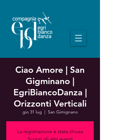
Ciao Amore | San
Gigminano |
EgriBiancoDanza |
Orizzonti Verticali
gio 31 lug
  |  
San Gimignano
La registrazione è stata chiusa
Scopri gli altri eventi