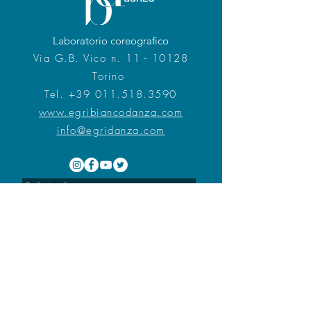
Laboratorio coreografico
Via G.B. Vico n. 11 - 10128
Torino
Tel.
+39 011.518.3590
www.egribiancodanza.com
info@egridanza.com
Corso Re Umberto n.
77 - 10128
Torino