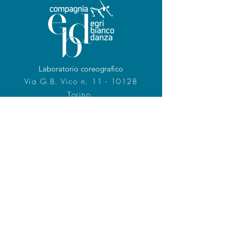
Laboratorio coreografico
Via G.B. Vico n. 11 - 10128
Torino
Tel.
+39 011.518.3590
www.egribiancodanza.com
info@egridanza.com