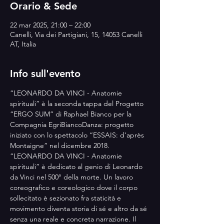
Orario & Sede
22 mar 2025, 21:00 – 22:00
Canelli, Via dei Partigiani, 15, 14053 Canelli
AT, Italia
Info sull'evento
“LEONARDO DA VINCI - Anatomie 
spirituali” è la seconda tappa del Progetto 
“ERGO SUM” di Raphael Bianco per la 
Compagnia EgriBiancoDanza: progetto 
iniziato con lo spettacolo “ESSAIS: d’après 
Montaigne” nel dicembre 2018. 
“LEONARDO DA VINCI - Anatomie 
spirituali” è dedicato al genio di Leonardo 
da Vinci nel 500° della morte. Un lavoro 
coreografico e coreologico dove il corpo 
sollecitato è sezionato fra staticità e 
movimento diventa storia di sé e altro da sé 
senza una reale e concreta narrazione. Il 