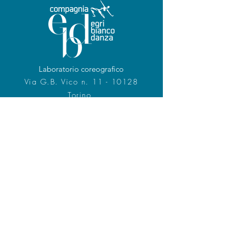
Laboratorio coreografico
Via G.B. Vico n. 11 - 10128
Torino
Tel.
+39 011.518.3590
www.egribiancodanza.com
info@egridanza.com