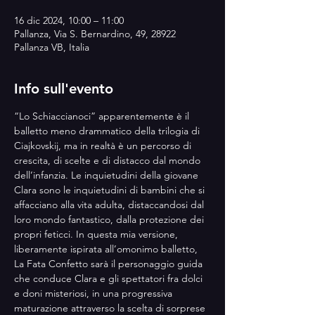
16 dic 2024, 10:00 – 11:00
Pallanza, Via S. Bernardino, 49, 28922
Pallanza VB, Italia
Info sull'evento
“Lo Schiaccianoci” apparentemente è il 
balletto meno drammatico della trilogia di 
Ciajkovskij, ma in realtà è un percorso di 
crescita, di scelte e di distacco dal mondo 
dell’infanzia. Le inquietudini della giovane 
Clara sono le inquietudini di bambini che si 
affacciano alla vita adulta, distaccandosi dal 
loro mondo fantastico, dalla protezione dei 
propri feticci. In questa mia versione, 
liberamente ispirata all’omonimo balletto, 
La Fata Confetto sarà il personaggio guida 
che conduce Clara e gli spettatori fra dolci 
e doni misteriosi, in una progressiva 
maturazione attraverso la scelta di sorprese 