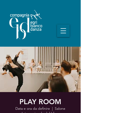
PLAY ROOM
Data e ora da definire
  |  
Salone